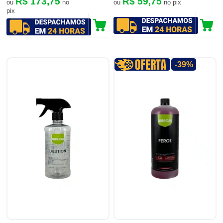
R$ 173,75
R$ 59,75
ou
no
ou
no pix
pix
-39%