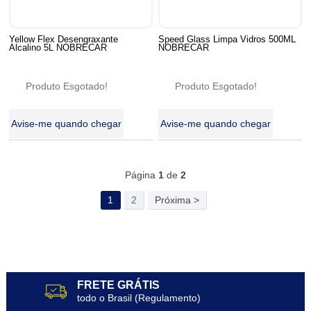
Yellow Flex Desengraxante
Speed Glass Limpa Vidros 500ML
Alcalino 5L NOBRECAR
NOBRECAR
Produto Esgotado!
Produto Esgotado!
Avise-me quando chegar
Avise-me quando chegar
45
Produtos
Página
1
de
2
1
2
Próxima >
FRETE GRÁTIS
todo o Brasil (Regulamento)