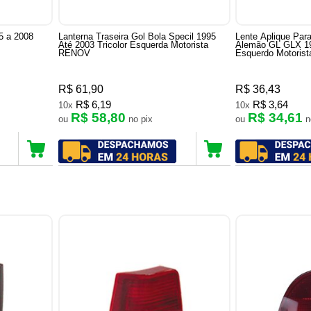
05 a 2008
Lanterna Traseira Gol Bola Specil 1995
Lente Aplique Para
Até 2003 Tricolor Esquerda Motorista
Alemão GL GLX 19
RENOV
Esquerdo Motoris
R$ 61,90
R$ 36,43
R$ 6,19
R$ 3,64
10x
10x
R$ 58,80
R$ 34,61
ou
no pix
ou