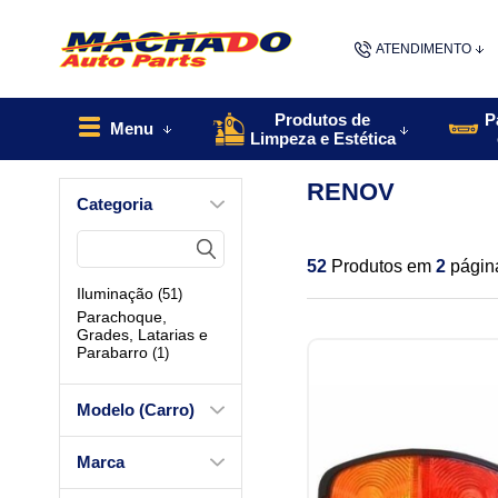
ATENDIMENTO
(48) 9967
Produtos de
P
Menu
Limpeza e Estética
48
RENOV
Categoria
contato@machado
52
Produtos em
2
págin
Iluminação
(51)
Parachoque,
Grades, Latarias e
Parabarro
(1)
Modelo (Carro)
Marca