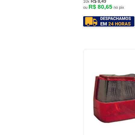
R$ 8,49
10x
R$ 80,65
ou
no pix