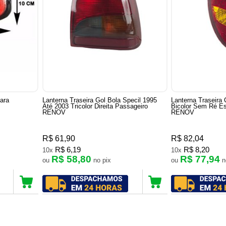
Para
Lanterna Traseira Gol Bola Specil 1995
Lanterna Traseira 
Até 2003 Tricolor Direita Passageiro
Bicolor Sem Ré Es
RENOV
RENOV
R$ 61,90
R$ 82,04
R$ 6,19
R$ 8,20
10x
10x
R$ 58,80
R$ 77,94
ou
no pix
ou