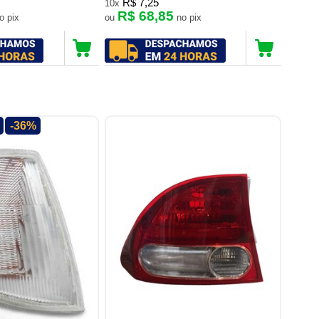
R$ 7,25
10x
R$ 68,85
no pix
ou
no pix
-36%