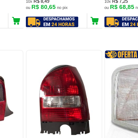
R$ 8,49
R$ 7,25
10x
10x
R$ 80,65
R$ 68,85
ou
no pix
ou