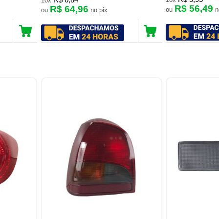
R$ 6,84
10x
R$ 56,49
R$ 64,96
ou
ou
no pix