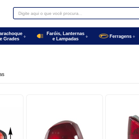
70085
arachoque
Faróis, Lanternas
Ferragens
e Grades
e Lampadas
996770085
autoparts.com.br
as