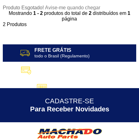
Produto Esgotado!
Avise-me quando chegar
Mostrando
1 - 2
produtos do total de
2
distribuídos em
1
página
2
Produtos
FRETE GRÁTIS
todo o Brasil (Regulamento)
10X SEM JUROS
no Cartão de Crédito
5% DESCONTO
no Pix
CADASTRE-SE
30 ANOS
de Experiência
Para Receber Novidades