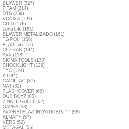
BLAWER
(327)
FITAM
(314)
DTS
(239)
VONIXX
(191)
GRID
(176)
Long Life
(161)
BLAWER METALIZADO
(161)
TG POLI
(156)
FLABEG
(151)
COFRAN
(144)
AVX
(138)
SIGMA TOOLS
(130)
SHOCKLIGHT
(129)
TYC
(124)
KJ
(94)
CADILLAC
(87)
NAT
(82)
FLASHCOVER
(66)
DUB BOYZ
(65)
ZINNI E GUELL
(62)
GAVEA
(58)
AVX/NATELA/CINOY/TIGER/IPT
(58)
ALMAPY
(57)
KERS
(56)
METAGAL
(56)