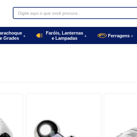
70085
arachoque
Faróis, Lanternas
Ferragens
e Grades
e Lampadas
996770085
autoparts.com.br