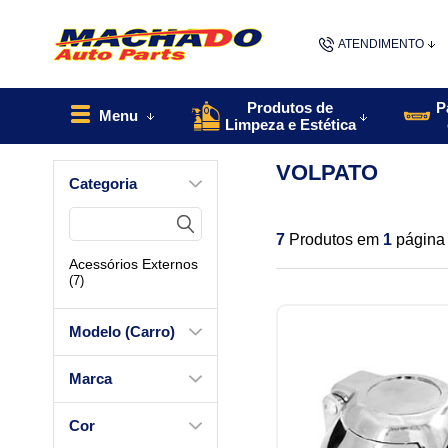
ATENDIMENTO
(48) 9967
Produtos de
P
Menu
Limpeza e Estética
48
VOLPATO
Categoria
contato@machado
7
Produtos em
1
página
Acessórios Externos
(7)
Modelo (Carro)
Marca
Cor