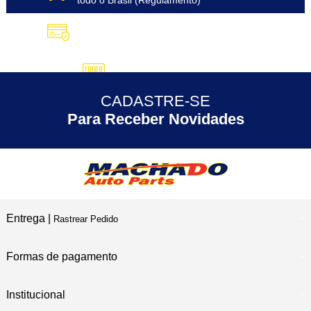
todo o Brasil (Regulamento)
10X SEM JUROS
no Cartão de Crédito
5% DESCONTO
no Pix
CADASTRE-SE
30 ANOS
de Experiência
Para Receber Novidades
Entrega |
Rastrear Pedido
Formas de pagamento
Institucional