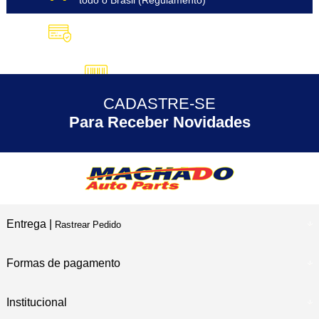
todo o Brasil (Regulamento)
10X SEM JUROS
no Cartão de Crédito
5% DESCONTO
no Pix
CADASTRE-SE
30 ANOS
de Experiência
Para Receber Novidades
Entrega |
Rastrear Pedido
Formas de pagamento
Institucional