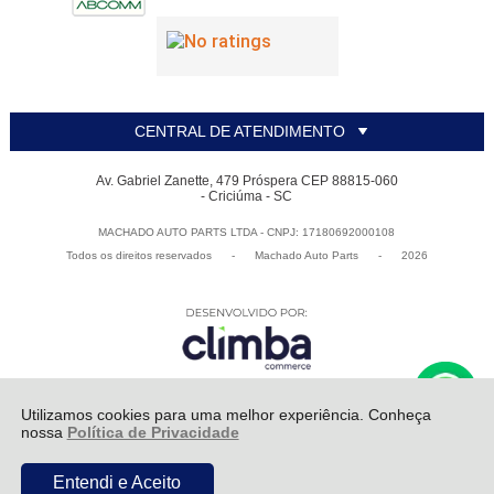
CENTRAL DE ATENDIMENTO
Av. Gabriel Zanette, 479 Próspera CEP 88815-060
- Criciúma - SC
MACHADO AUTO PARTS LTDA - CNPJ: 17180692000108
Todos os direitos reservados
-
Machado Auto Parts
-
2026
Utilizamos cookies para uma melhor experiência. Conheça
nossa
Política de Privacidade
ADICIONAR AO
R$ 262,90
Entendi e Aceito