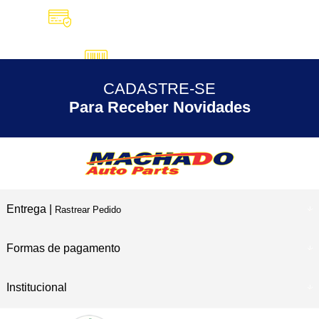
10X SEM JUROS
no Cartão de Crédito
5% DESCONTO
no Pix
CADASTRE-SE
30 ANOS
de Experiência
Para Receber Novidades
Entrega |
Rastrear Pedido
Formas de pagamento
Institucional