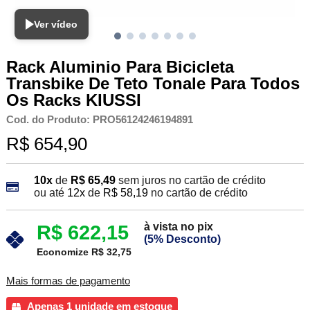
Ver vídeo
Rack Aluminio Para Bicicleta
Transbike De Teto Tonale Para Todos
Os Racks KIUSSI
Cod. do Produto: PRO56124246194891
R$ 654,90
10x
de
R$ 65,49
sem juros no cartão de crédito
ou até
12x
de
R$ 58,19
no cartão de crédito
à vista no pix
R$ 622,15
(5% Desconto)
Economize R$ 32,75
Mais formas de pagamento
Apenas 1 unidade em estoque