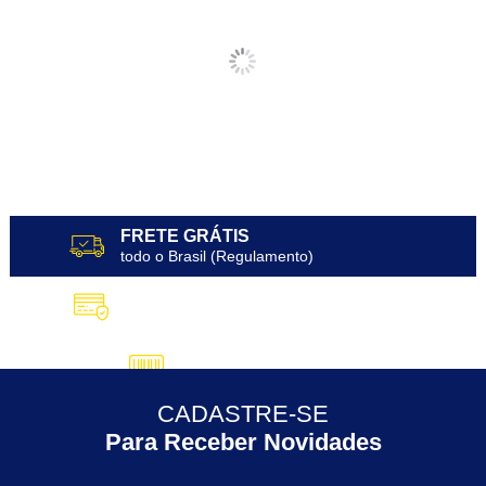
FRETE GRÁTIS
todo o Brasil (Regulamento)
10X SEM JUROS
no Cartão de Crédito
5% DESCONTO
no Pix
CADASTRE-SE
30 ANOS
de Experiência
Para Receber Novidades