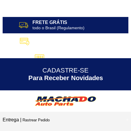
FRETE GRÁTIS
todo o Brasil (Regulamento)
10X SEM JUROS
no Cartão de Crédito
5% DESCONTO
no Pix
CADASTRE-SE
30 ANOS
de Experiência
Para Receber Novidades
Entrega |
Rastrear Pedido