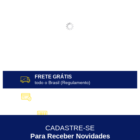
FRETE GRÁTIS
todo o Brasil (Regulamento)
10X SEM JUROS
no Cartão de Crédito
5% DESCONTO
no Pix
CADASTRE-SE
30 ANOS
de Experiência
Para Receber Novidades