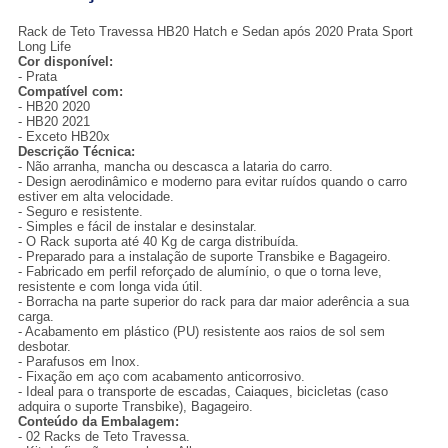
Rack de Teto Travessa HB20 Hatch e Sedan após 2020 Prata Sport
Long Life
Cor disponível:
- Prata
Compatível com:
- HB20 2020
- HB20 2021
- Exceto HB20x
Descrição Técnica:
- Não arranha, mancha ou descasca a lataria do carro.
- Design aerodinâmico e moderno para evitar ruídos quando o carro
estiver em alta velocidade.
- Seguro e resistente.
- Simples e fácil de instalar e desinstalar.
- O Rack suporta até 40 Kg de carga distribuída.
- Preparado para a instalação de suporte Transbike e Bagageiro.
- Fabricado em perfil reforçado de alumínio, o que o torna leve,
resistente e com longa vida útil.
- Borracha na parte superior do rack para dar maior aderência a sua
carga.
- Acabamento em plástico (PU) resistente aos raios de sol sem
desbotar.
- Parafusos em Inox.
- Fixação em aço com acabamento anticorrosivo.
- Ideal para o transporte de escadas, Caiaques, bicicletas (caso
adquira o suporte Transbike), Bagageiro.
Conteúdo da Embalagem:
- 02 Racks de Teto Travessa.