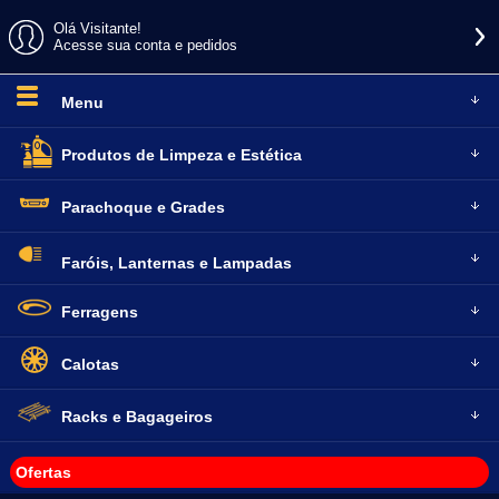
Olá Visitante!
Acesse sua conta e pedidos
Menu
Produtos de
Limpeza e Estética
Parachoque
e Grades
Faróis, Lanternas
e Lampadas
Ferragens
Calotas
Racks e
Bagageiros
Ofertas