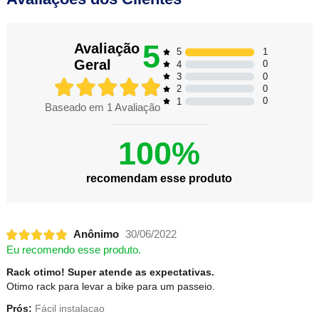
5
Avaliação
1
5
Geral
0
4
0
3
0
2
0
1
Baseado em
1
Avaliação
100%
recomendam esse produto
Anônimo
30/06/2022
Eu recomendo esse produto.
Rack otimo! Super atende as expectativas.
Otimo rack para levar a bike para um passeio.
Prós:
Fácil instalacao