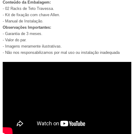
Conteúdo da Embalagem:
- 02 Racks de Teto Travessa.
- Kit de fixação com chave Allen.
- Manual de Instalação.
Observações Importantes:
- Garantia de 3 meses.
- Valor do par.
- Imagens meramente ilustrativas.
- Não nos responsabilizamos por mal uso ou instalação inadequada