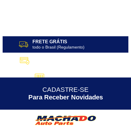
FRETE GRÁTIS
todo o Brasil (Regulamento)
10X SEM JUROS
no Cartão de Crédito
5% DESCONTO
no Pix
CADASTRE-SE
30 ANOS
de Experiência
Para Receber Novidades