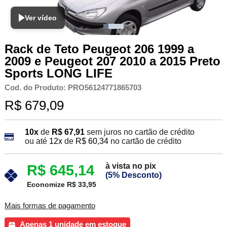
Ver vídeo
Rack de Teto Peugeot 206 1999 a
2009 e Peugeot 207 2010 a 2015 Preto
Sports LONG LIFE
Cod. do Produto: PRO56124771865703
R$ 679,09
10x
de
R$ 67,91
sem juros no cartão de crédito
ou até
12x
de
R$ 60,34
no cartão de crédito
à vista no pix
R$ 645,14
(5% Desconto)
Economize R$ 33,95
Mais formas de pagamento
Apenas 1 unidade em estoque