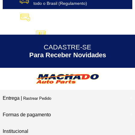
todo o Brasil (Regulamento)
10X SEM JUROS
no Cartão de Crédito
5% DESCONTO
no Pix
CADASTRE-SE
30 ANOS
de Experiência
Para Receber Novidades
Entrega |
Rastrear Pedido
Formas de pagamento
Institucional