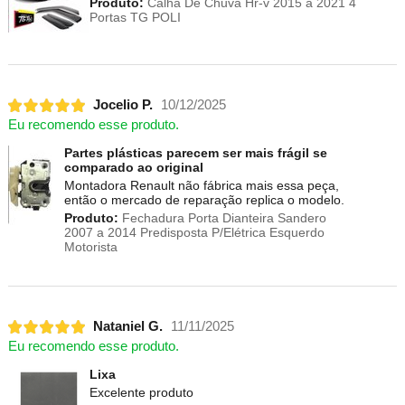
Produto:
Calha De Chuva Hr-v 2015 a 2021 4
Portas TG POLI
Jocelio P.
10/12/2025
Eu recomendo esse produto.
Partes plásticas parecem ser mais frágil se
comparado ao original
Montadora Renault não fábrica mais essa peça,
então o mercado de reparação replica o modelo.
Produto:
Fechadura Porta Dianteira Sandero
2007 a 2014 Predisposta P/Elétrica Esquerdo
Motorista
Nataniel G.
11/11/2025
Eu recomendo esse produto.
Lixa
Excelente produto