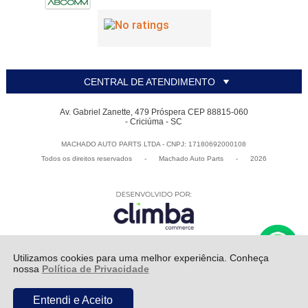
CENTRAL DE ATENDIMENTO
Av. Gabriel Zanette, 479 Próspera CEP 88815-060
- Criciúma - SC
MACHADO AUTO PARTS LTDA - CNPJ: 17180692000108
Todos os direitos reservados
-
Machado Auto Parts
-
2026
Utilizamos cookies para uma melhor experiência. Conheça
nossa
Política de Privacidade
ADICIONAR AO
R$ 679,09
Entendi e Aceito