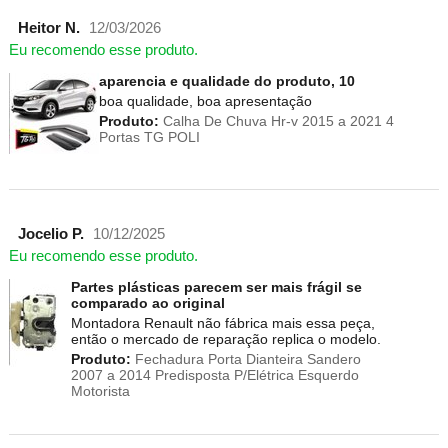
Heitor N.
12/03/2026
Eu recomendo esse produto.
aparencia e qualidade do produto, 10
boa qualidade, boa apresentação
Produto:
Calha De Chuva Hr-v 2015 a 2021 4
Portas TG POLI
Jocelio P.
10/12/2025
Eu recomendo esse produto.
Partes plásticas parecem ser mais frágil se
comparado ao original
Montadora Renault não fábrica mais essa peça,
então o mercado de reparação replica o modelo.
Produto:
Fechadura Porta Dianteira Sandero
2007 a 2014 Predisposta P/Elétrica Esquerdo
Motorista