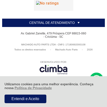
CENTRAL DE ATENDIMENTO
Av. Gabriel Zanette, 479 Próspera CEP 88815-060
- Criciúma - SC
MACHADO AUTO PARTS LTDA - CNPJ: 17180692000108
Todos os direitos reservados
-
Machado Auto Parts
-
2026
Utilizamos cookies para uma melhor experiência. Conheça
nossa
Política de Privacidade
ADICIONAR AO
R$ 693,96
Entendi e Aceito
CARRINHO