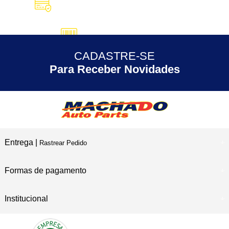
10X SEM JUROS
no Cartão de Crédito
5% DESCONTO
no Pix
CADASTRE-SE
30 ANOS
de Experiência
Para Receber Novidades
Entrega |
Rastrear Pedido
Formas de pagamento
Institucional