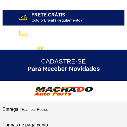
FRETE GRÁTIS
todo o Brasil (Regulamento)
10X SEM JUROS
no Cartão de Crédito
5% DESCONTO
no Pix
CADASTRE-SE
30 ANOS
de Experiência
Para Receber Novidades
Entrega |
Rastrear Pedido
Formas de pagamento