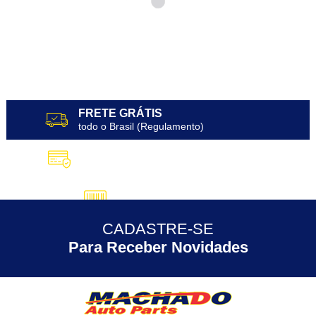
FRETE GRÁTIS
todo o Brasil (Regulamento)
10X SEM JUROS
no Cartão de Crédito
5% DESCONTO
no Pix
CADASTRE-SE
30 ANOS
de Experiência
Para Receber Novidades