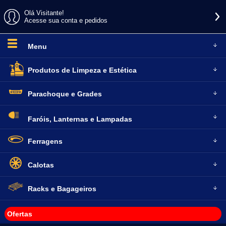
Olá Visitante!
Acesse sua conta e pedidos
Menu
Produtos de
Limpeza e Estética
Parachoque
e Grades
Faróis, Lanternas
e Lampadas
Ferragens
Calotas
Racks e
Bagageiros
Ofertas