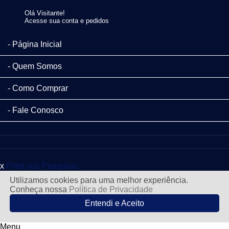
Olá Visitante!
Acesse sua conta e pedidos
Página Inicial
Quem Somos
Como Comprar
Fale Conosco
x
Filtre sua Pesquisa:
Utilizamos cookies para uma melhor experiência.
Conheça nossa
Política de Privacidade
Entendi e Aceito
Menu