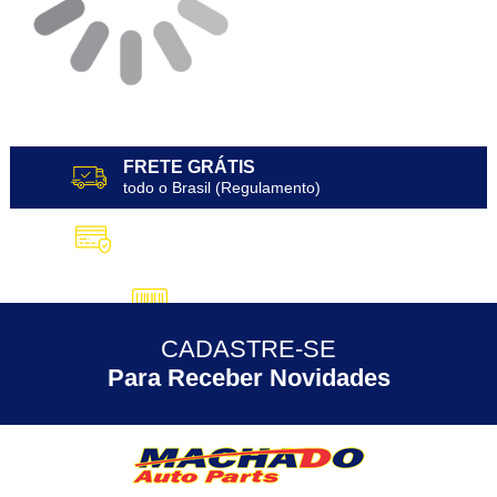
FRETE GRÁTIS
todo o Brasil (Regulamento)
10X SEM JUROS
no Cartão de Crédito
5% DESCONTO
no Pix
CADASTRE-SE
30 ANOS
de Experiência
Para Receber Novidades