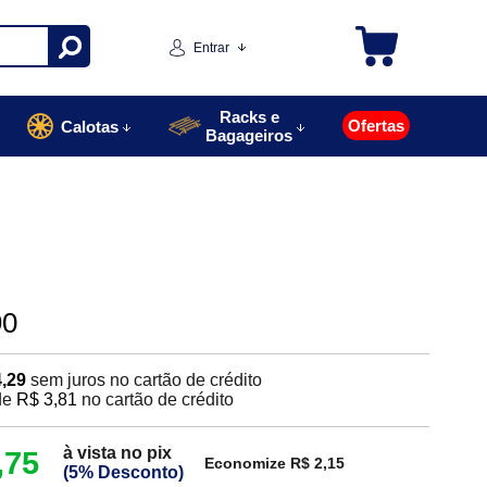
Entrar
Racks e
Ofertas
Calotas
Bagageiros
90
4,29
sem juros no cartão de crédito
de
R$ 3,81
no cartão de crédito
à vista no pix
,75
Economize R$ 2,15
(5% Desconto)