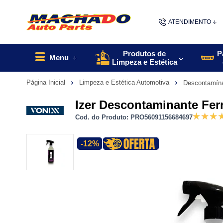
ATENDIMENTO
(48) 9967
Produtos de
P
Menu
Limpeza e Estética
48
Página Inicial
Limpeza e Estética Automotiva
Descontamína
contato@machado
Izer Descontaminante Fe
Cod. do Produto: PRO56091156684697
-12%