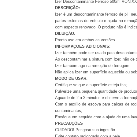
Izer Descontaminante Ferroso 500ml VONIXX
DESCRIÇÃO:
Izer é um descontaminante ferroso de pH neut
partes externas do veículo e ajuda na remoç
com aspecto renovado. O produto não é indic
DILUIÇÃO:
Pronto uso em ambas as versões.
INFORMAÇÕES ADICIONAIS:
Izer também pode ser usado para descontamina
Ao descontaminar a pintura com Izer, não de
Izer também age na remoção de ferrugem.
Não aplica Izer em superfície aquecida ou sob
MODO DE USAR:
Certifique-se que a superfície esteja fria;
Pulverize uma pequena quantidade de produto
Aguarde de 2 a 3 minutos e observe a formaç
Com o auxílio de escova para caixas de roda
contaminantes;
Enxágue em seguida com a ajuda de uma lava
PRECAUÇÕES
CUIDADO! Perigosa sua ingestão.
Evite contato prolongado com a pele.