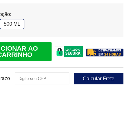
pção:
500 ML
ICIONAR AO
CARRINHO
Prazo