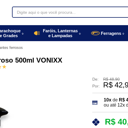
70085
arachoque
Faróis, Lanternas
Ferragens
e Grades
e Lampadas
996770085
ntes ferrosos
autoparts.com.br
rroso 500ml VONIXX
De:
R$ 48,90
R$ 42,
Por:
10x
de
R$ 
ou até
12x
R$ 40