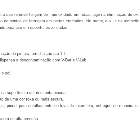
ro que remove fuligem de freio oxidado em rodas, age na eliminação de oxi
ão de pontos de ferrugem em partes cromadas. No motor, auxilia na remoção
ado para uso em superfícies zincadas.
ção de pintura, em diluição até 1:1.
 dispensa a descontaminação com V-Bar e V-Lub.
 o sol.
 na superfície a ser descontaminada;
ão de uma cor roxa ou mais escura.
s, pincel para detalhamento ou luva de microfibra, esfregue de maneira 
dora de alta pressão.