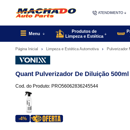
ATENDIMENTO
(48) 9967
Produtos de
P
Menu
Limpeza e Estética
48
Página Inicial
Limpeza e Estética Automotiva
Pulverizador
contato@machado
Quant Pulverizador De Diluição 500m
Cod. do Produto: PRO56062836245544
-4%