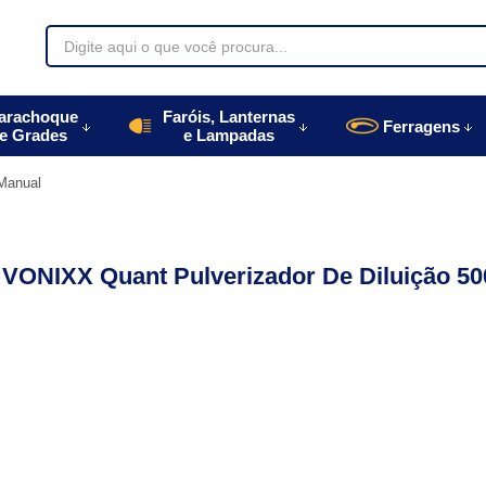
70085
arachoque
Faróis, Lanternas
Ferragens
e Grades
e Lampadas
996770085
 Manual
autoparts.com.br
l VONIXX Quant Pulverizador De Diluição 